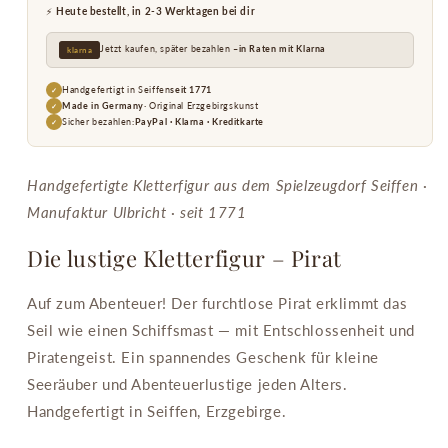
⚡
Heute bestellt, in 2-3 Werktagen bei dir
Jetzt kaufen, später bezahlen –
in Raten mit Klarna
klarna
Handgefertigt in Seiffen
seit 1771
✓
Made in Germany
· Original Erzgebirgskunst
✓
Sicher bezahlen:
PayPal · Klarna · Kreditkarte
✓
Handgefertigte Kletterfigur aus dem Spielzeugdorf Seiffen ·
Manufaktur Ulbricht · seit 1771
Die lustige Kletterfigur – Pirat
Auf zum Abenteuer! Der furchtlose Pirat erklimmt das
Seil wie einen Schiffsmast — mit Entschlossenheit und
Piratengeist. Ein spannendes Geschenk für kleine
Seeräuber und Abenteuerlustige jeden Alters.
Handgefertigt in Seiffen, Erzgebirge.