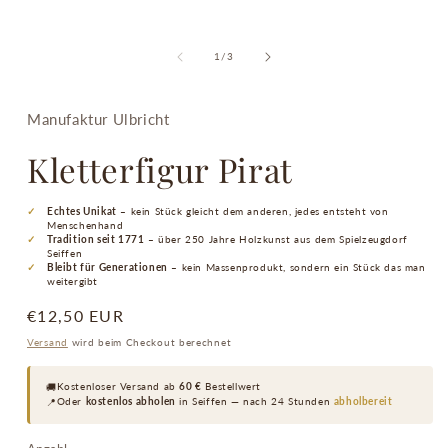
von
1
/
3
Manufaktur Ulbricht
Kletterfigur Pirat
Echtes Unikat
– kein Stück gleicht dem anderen, jedes entsteht von
Menschenhand
Tradition seit 1771
– über 250 Jahre Holzkunst aus dem Spielzeugdorf
Seiffen
Bleibt für Generationen
– kein Massenprodukt, sondern ein Stück das man
weitergibt
Normaler
€12,50 EUR
Preis
Versand
wird beim Checkout berechnet
🚚
Kostenloser Versand ab
60 €
Bestellwert
📍
Oder
kostenlos abholen
in Seiffen — nach 24 Stunden
abholbereit