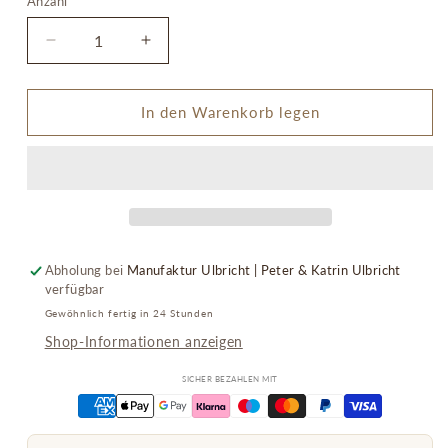
Anzahl
Anzahl
Verringere
Erhöhe
die
die
Menge
Menge
für
für
In den Warenkorb legen
Kletterfigur
Kletterfigur
Pirat
Pirat
Abholung bei
Manufaktur Ulbricht | Peter & Katrin Ulbricht
verfügbar
Gewöhnlich fertig in 24 Stunden
Shop-Informationen anzeigen
SICHER BEZAHLEN MIT