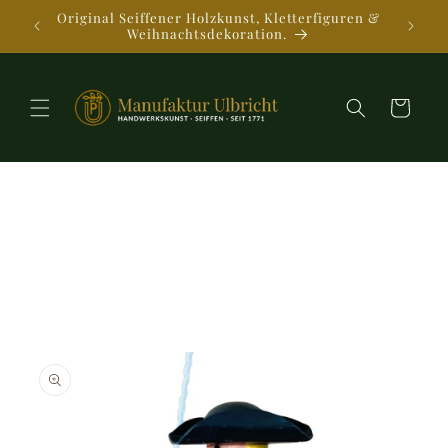
Direkt
Original Seiffener Holzkunst, Kletterfiguren &
Kostenl
zum
Weihnachtsdekoration.
Se
Inhalt
Warenkorb
oduktinformationen
ringen