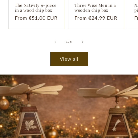
The Nativity 9-piece
Three Wise Men in a
N
in a wood chip box
wooden chip box
p
Regular
From €51,00 EUR
Regular
From €24,99 EUR
R
F
price
price
p
of
1
/
5
View all