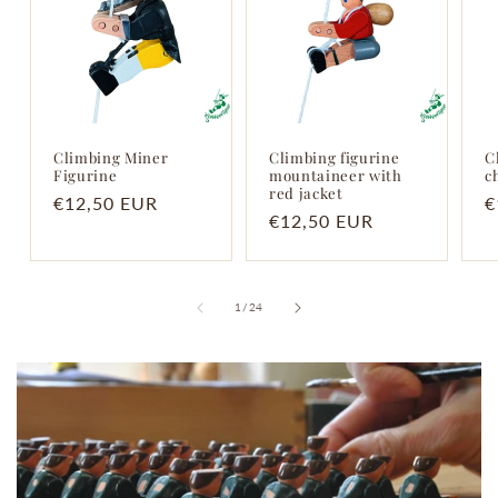
Climbing Miner
Climbing figurine
C
Figurine
mountaineer with
c
red jacket
Regular
€12,50 EUR
R
€
Regular
€12,50 EUR
price
p
price
of
1
/
24